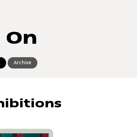
 On
Archive
hibitions