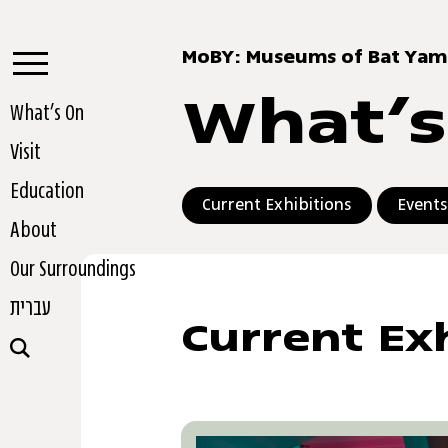
MoBY: Museums of Bat Yam
What’s
What’s On
Visit
Education
Current Exhibitions
Events
About
Our Surroundings
עברית
Current Ex