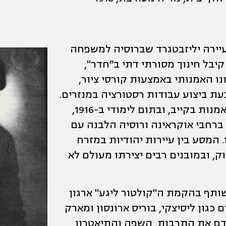
ר בר ריבק נולד ב-1897 בעיירה יליזבטגרד שברוסיה למשפחה
יבל חינוך מסורתי דתי ב״חדר",
ו האמנותי באמצעות קורסי ציור,
ת ביצוע עבודות רסטורציה במנזרים.
ב-1911 החל ללמוד באקדמיה לאמנות בקייב, ובתום לימודי ב-1916,
 ברחבי אוקראינה ורוסיה הלבנה עם
. המסע בין עיירות יהודיות במזרח
, ובמובנים רבים יצירתו מעולם לא
יל ושותף בהקמת ה"קולטור ליגע" ארגון
ם כגון ליסיצקי, בוריס ארונסון ומארק
דם את התרבות, השפה והתיאטרון