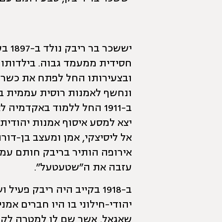
יששכ
חסידית ממעמד גבוה. בילדותו ק
ובצעירותו החל לפתח את כשרונ
ונחשף לאמנות רוסית עממית בע
יצא למסע איסוף אמנות יהודית
אל ליסיצקי, אמן ומעצב בן-דורו
אירופה הותיר בריבק חותם עמוק
עזבה את ה״שטעטעל״.
ב-1918 בקייב היה ריבק פע
יהודי-חילוני בו היו חברים אמני
שאגאל, אשר שם לו למטרה לק