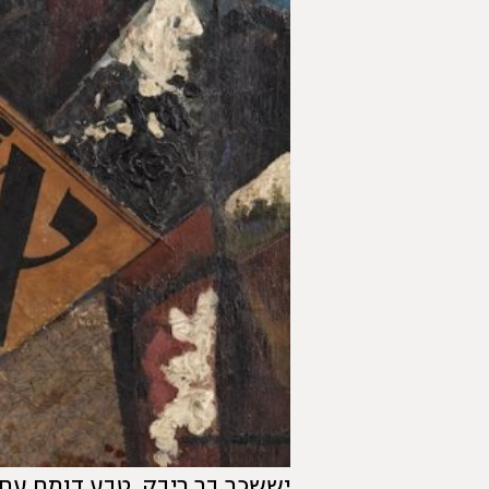
יששכר בר ריבק, טבע דומם עם אל