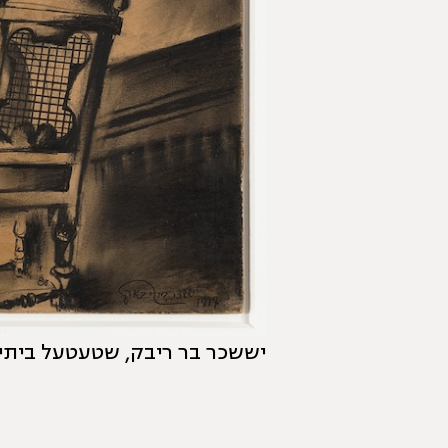
יששכר בר ריבק, שטעטעל ביתי החר