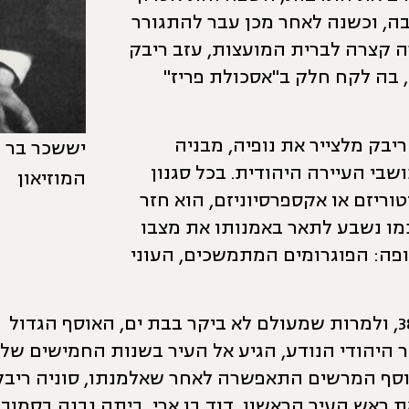
בק למוסקבה, וכשנה לאחר מכן עבר להתגורר
ה קצרה לברית המועצות, עזב ריבק
 בה לקח חלק ב"אסכולת פריז"
ריבק מלצייר את נופיה, מבניה
יששכר בר ר
בי העיירה היהודית. בכל סגנון
המוזיאון
וטוריזם או אקספרסיוניזם, הוא חזר
מו נשבע לתאר באמנותו את מצבו
ופה: הפוגרומים המתמשכים, העוני
ב-1935 נפטר ריבק בפריז בגיל 38, ולמרות שמעולם לא ביקר בבת ים, האוסף הגדול
ר היהודי הנודע, הגיע אל העיר בשנות החמישים של
סף המרשים התאפשרה לאחר שאלמנתו, סוניה ריבק
 ראש העיר הראשון, דוד בן ארי, ביתה נבנה בסמוך