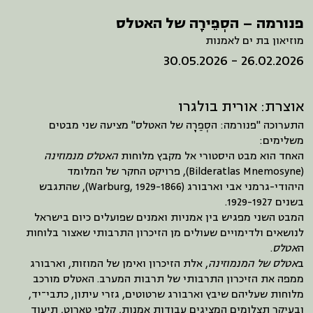
פנורמה – הסְפֵירָה של האטלס
מוזיאון בת ים לאמנות
26.02.2026 - 30.05.2026
אוצרת: אורית בולגרו
התערוכה "פנורמה: הסְפֵרָה של האטלס" מציעה שני מבטים
משלימים:
האחד הוא מבט היסטורי אל מקבץ מלוחות
האטלס מנמוזינה
(Bilderatlas Mnemosyne), פרויקט החקר של המלומד
היהודי-גרמני אבי וארבורג (Warburg, 1929-1866), שהתגבש
בשנים 1929-1927.
המבט השני מפגיש בין אמניות ואמנים שפועלים כיום בישראל
לנושאים ולדימויים שעולים מן הזיכרון התרבותי שאצור בלוחות
ה
אטלס
.
ב
אטלס של המנמוזינה
, אלת הזיכרון ואימן של המוזות, וארבורג
ממפה את הזיכרון התרבותי של תרבות המערב. האטלס מורכב
מלוחות שעליהם שיבץ וארבורג שרטוטים, גזרי עיתון, כתבי־יד,
ובעיקר תצלומים המציגים עבודות אמנות, קלפי טארוט, תיעוד