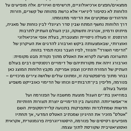
ממצאים/חפצים ארכיאולוגיים, תרשימים ואיורים. אלה מופיעים על
הלוחות לא כסיפור ליניארי אלא כרשת פתוחה של קשרים, חזרות
והדהודים שמקיצים את הדימוי מתנומתו.
דרך הלוחות נחשף המתח שבין סדר רציונלי לבין כוחות של מאגיה,
מיתוס ודמיון, אנרגיה ותשוקה, ובין העולם העתיק לתרבות
הרנסנס. זו פעולה ניסויית ומצטברת, בעלת אופי ארכיאולוגי
ואוצרותי, שבאמצעותה ביקש וארבורג להדגים את העיקרון של
"הדימוי השורד" והנווד, לפיו העבר נוכח תמיד בהווה.
התערוכה מציעה לקרוא את האטלס מתוך נקודת מבט מקומית:
וארבורג זיהה את מקורותיהם של דימויים רנסנסיים רבים בעולם
העתיק של המזרח התיכון וצפון אפריקה. מקבץ הלוחות המוצג כאן
נבחר מתוך פרספקטיבה זו, ומתוכו עולים שלושה צירים מרכזיים –
פנורמה, חליפין בין־תרבותיים וכוחו של הדימוי כאובייקט משפיע
ופועל בעולם.
במוזיאון בת־ים העגול מוצעת מחשבה על הפנורמה ועל
אי־אפשריותה. התנועה בין הדימויים יוצרת תצורות חזותיות
חדשות שמתלכדות ומתפרקות בתנועה קליידוסקופית. השם
"אטלס" מזכיר את ההיגיון שמכתיב האטלס המדעי, אך תחתיו
מופיעים רסיסים של פנורמה, היסטוריוגרפיה פרגמנטרית, אקראית
ואסוציאטיבית שקורסת לתוך עצמה.