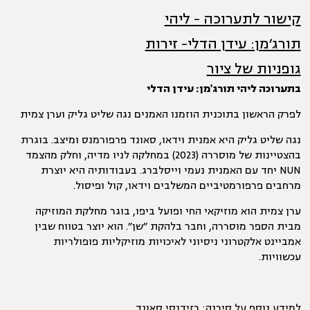
קישור לתערוכה - ליהי
תורג׳מן: עידן הדלי- זירות
גופניות של ציור
בתערוכה ליהי תורג'מן: עידן הדלי
לפרק הראשון בתוכנית הוזמנו האמנים נגה שליט גליק וערן צמית
נגה שליט גליק היא אמנית וידאו, סאונד פרפורמנס ומיצב. בוגרת
בהצטיינות של מוסררה (2023) במחלקה לניו מדיה, וחלק מהצמד
NUN יחד עם האמנית נעמי וייסלברג. בעבודותיה היא יוצרת
מרחבים פרפורמטיביים המשלבים וידאו, קול ופיסול.
ערן צמית הוא מוזיקאי החי ופועל ביפו, בוגר מחלקת המוזיקה
מבית הספר מוסררה, וחבר בלהקת ״שן״. הוא יוצר בטווח שבין
אמביינט אלקטרוני ניסיוני לאיכויות מוזיקליות פופולריות
עכשוויות.
למידע נוסף על
סִירֶנָה: רזידנסי סאונד