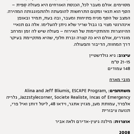
מסוימים. אולם מעבר לכל, הכנסת האורחים היא פעולה סִפּית –
הסף הוא תנאי ומקום התרחשות להופעתה ולהתפוגגותה המהירה.
המצב של הסף מניח פתיחות ומעבר, ובה בעת, תמיד ובאופן
אינהרנטי מצוי בו גבול שריר שלא ניתן להעלימו. אלה גם תנאיי
ההיווצרות וההתקיימות של האירוח – פעולה שיש לה זמן ומרחב
מוגדרים, אולם היא כה קצרה וברת חלוף, שהיא מתקיימת בעיקר
דרך המחווה, הדיבור והפעולה.
עיצוב:
גיא גולדשטיין
21-15 ס״מ
148 עמודים
מובי מארח
משתתפים:
Alina and Jeff Bliumis, ESCAPE Program,
Jazzstylecorner, Societe Realiste, Incas of Emergency, גלריה
אלפרד, עמותת מען, מגזין אתגר, וידאו 48, ליטל דותן ואיל פרי,
תנועה ציבורית
אוצרוּת:
מילנה גיצין-אדירם ולאה אביר
2008